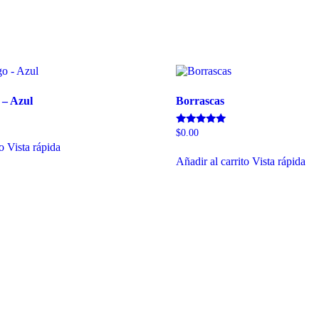
 – Azul
Borrascas
Valorado
$
0.00
con
to
Vista rápida
5.00
de 5
Añadir al carrito
Vista rápida