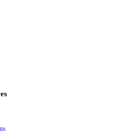
es
tos