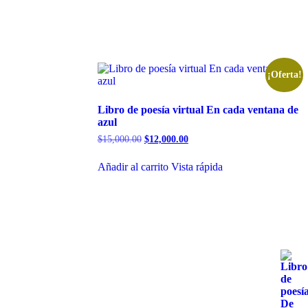
¡Oferta!
Libro de poesía virtual En cada ventana de
azul
El
El
$
15,000.00
$
12,000.00
precio
precio
original
actual
Añadir al carrito
Vista rápida
era:
es:
$15,000.00.
$12,000.00.