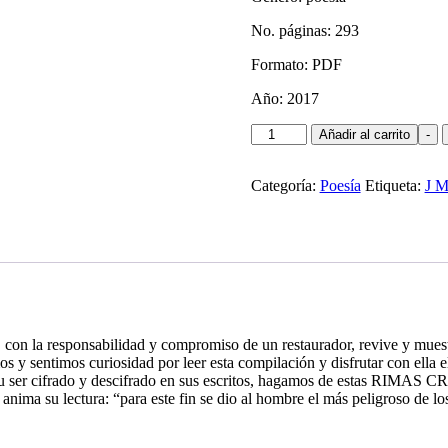
No. páginas: 293
Formato: PDF
Año: 2017
Rimas
Añadir al carrito
-
Crepusculares
cantidad
Categoría:
Poesía
Etiqueta:
J M
 con la responsabilidad y compromiso de un restaurador, revive y muestra
os y sentimos curiosidad por leer esta compilación y disfrutar con ella el
 de su ser cifrado y descifrado en sus escritos, hagamos de estas RIM
 anima su lectura: “para este fin se dio al hombre el más peligroso de los