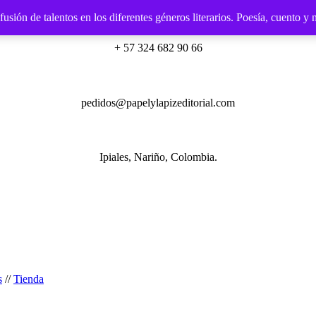
ión de talentos en los diferentes géneros literarios. Poesía, cuento y 
+ 57 324 682 90 66
pedidos@papelylapizeditorial.com
Ipiales, Nariño, Colombia.
s
//
Tienda