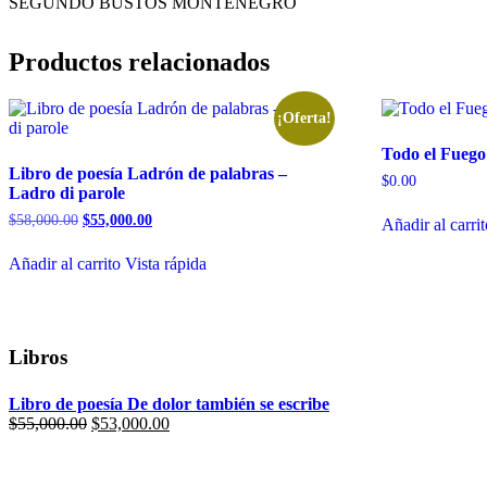
SEGUNDO BUSTOS MONTENEGRO
Productos relacionados
¡Oferta!
Todo el Fuego
Libro de poesía Ladrón de palabras –
$
0.00
Ladro di parole
El
El
$
58,000.00
$
55,000.00
Añadir al carri
precio
precio
original
actual
Añadir al carrito
Vista rápida
era:
es:
$58,000.00.
$55,000.00.
Libros
Libro de poesía De dolor también se escribe
El
El
$
55,000.00
$
53,000.00
precio
precio
original
actual
era:
es: