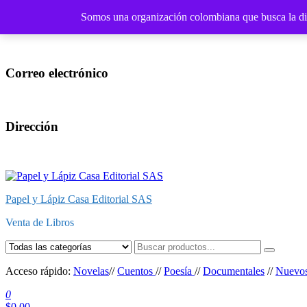
Somos una organización colombiana que busca la difus
WhatsApp
Correo electrónico
Dirección
Papel y Lápiz Casa Editorial SAS
Venta de Libros
Acceso rápido:
Novelas
//
Cuentos
//
Poesía
//
Documentales
//
Nuevo
0
$0.00