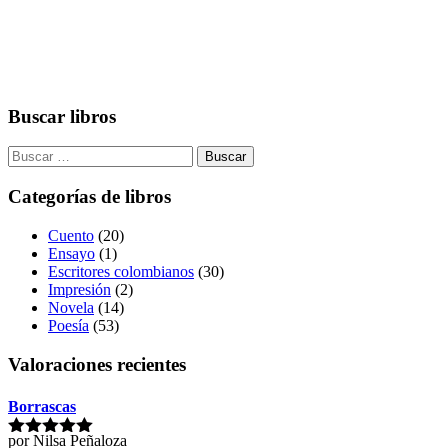
precio
precio
original
actual
era:
es:
$55,000.00.
$53,000.00.
Buscar libros
Buscar:
Categorías de libros
Cuento
(20)
Ensayo
(1)
Escritores colombianos
(30)
Impresión
(2)
Novela
(14)
Poesía
(53)
Valoraciones recientes
Borrascas
por Nilsa Peñaloza