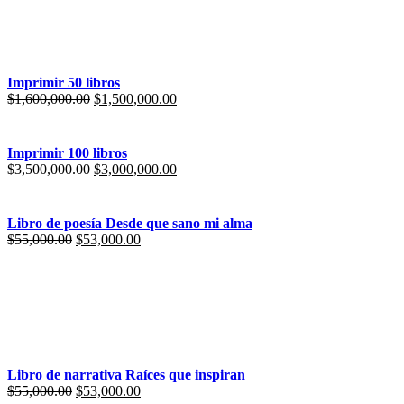
$55,000.00.
$53,000.00.
Imprimir 50 libros
El
El
$
1,600,000.00
$
1,500,000.00
precio
precio
original
actual
era:
es:
Imprimir 100 libros
$1,600,000.00.
$1,500,000.00.
El
El
$
3,500,000.00
$
3,000,000.00
precio
precio
original
actual
era:
es:
Libro de poesía Desde que sano mi alma
$3,500,000.00.
$3,000,000.00.
El
El
$
55,000.00
$
53,000.00
precio
precio
original
actual
era:
es:
$55,000.00.
$53,000.00.
Libro de narrativa Raíces que inspiran
El
El
$
55,000.00
$
53,000.00